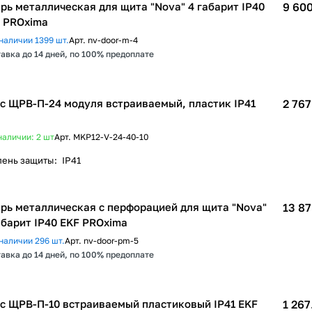
рь металлическая для щита "Nova" 4 габарит IP40
9 600
 PROxima
наличии 1399 шт.
Арт.
nv-door-m-4
авка до 14 дней, по 100% предоплате
с ЩРВ-П-24 модуля встраиваемый, пластик IP41
2 767
наличии: 2
шт
Арт.
MKP12-V-24-40-10
пень защиты
:
IP41
рь металлическая с перфорацией для щита "Nova"
13 87
абарит IP40 EKF PROxima
наличии 296 шт.
Арт.
nv-door-pm-5
авка до 14 дней, по 100% предоплате
с ЩРВ-П-10 встраиваемый пластиковый IP41 EKF
1 267