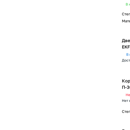
В 
Сте
Мат
Две
EKF
В 
Дост
Кор
П-3
Не
Нет 
Сте