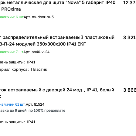
рь металлическая для щита "Nova" 5 габарит IP40
12 37
 PROxima
наличии: 6
шт
Арт.
nv-door-m-5
 распределительный встраиваемый пластиковый
3 321
-П-24 модулей 350х300х100 IP41 EKF
наличии: 7
шт
Арт.
pb40-v-24
пень защиты
:
IP41
ериал корпуса
:
Пластик
ок встраиваемый с дверцей 24 мод., IP 41, белый
3 866
C
наличии 61 шт.
Арт.
81524
авка до 9 дней, по 100% предоплате
пень защиты
:
IP41