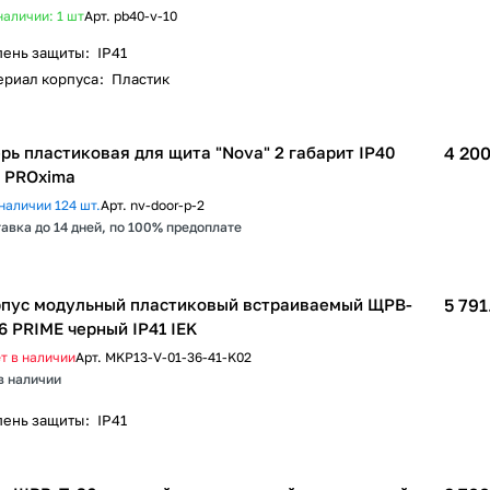
наличии: 1
шт
Арт.
pb40-v-10
пень защиты
:
IP41
ериал корпуса
:
Пластик
рь пластиковая для щита "Nova" 2 габарит IP40
4 200
 PROxima
наличии 124 шт.
Арт.
nv-door-p-2
авка до 14 дней, по 100% предоплате
пус модульный пластиковый встраиваемый ЩРВ-
5 791
6 PRIME черный IP41 IEK
т в наличии
Арт.
MKP13-V-01-36-41-K02
в наличии
пень защиты
:
IP41