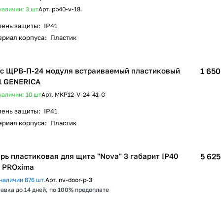
наличии: 3
шт
Арт.
pb40-v-18
пень защиты
:
IP41
ериал корпуса
:
Пластик
с ЩРВ-П-24 модуля встраиваемый пластиковый
1 650
1 GENERICA
наличии: 10
шт
Арт.
MKP12-V-24-41-G
пень защиты
:
IP41
ериал корпуса
:
Пластик
рь пластиковая для щита "Nova" 3 габарит IP40
5 625
 PROxima
наличии 876 шт.
Арт.
nv-door-p-3
авка до 14 дней, по 100% предоплате