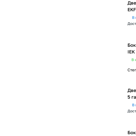
Две
EKF
В 
Дост
Бок
IEK
В 
Сте
Две
5 г
В 
Дост
Бок