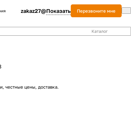
zakaz27@
Показать
Перезвоните мне
ния
Каталог
8
, честные цены, доставка.