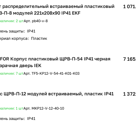
 распределительный встраиваемый пластиковый
1 071
-П-8 модулей 221х208х90 IP41 EKF
наличии: 2
шт
Арт.
pb40-v-8
пень защиты
:
IP41
ериал корпуса
:
Пластик
FOR Корпус пластиковый ЩРВ-П-54 IP41 черная
7 165
зрачная дверь IEK
наличии: 7
шт
Арт.
TF5-KP12-V-54-41-K01-K03
с ЩРВ-П-12 модулей встраиваемый, пластик IP41
1 372
наличии: 1
шт
Арт.
MKP12-V-12-40-10
пень защиты
:
IP41