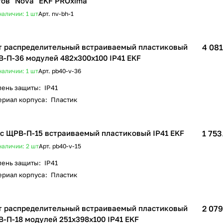
ов "Nova" EKF PROxima
наличии: 1
шт
Арт.
nv-bh-1
 распределительный встраиваемый пластиковый
4 081
-П-36 модулей 482х300х100 IP41 EKF
наличии: 1
шт
Арт.
pb40-v-36
пень защиты
:
IP41
ериал корпуса
:
Пластик
с ЩРВ-П-15 встраиваемый пластиковый IP41 EKF
1 753
наличии: 2
шт
Арт.
pb40-v-15
пень защиты
:
IP41
ериал корпуса
:
Пластик
 распределительный встраиваемый пластиковый
2 079
-П-18 модулей 251х398х100 IP41 EKF