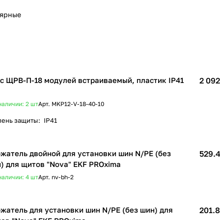
лярные
с ЩРВ-П-18 модулей встраиваемый, пластик IP41
2 092
наличии: 2
шт
Арт.
MKP12-V-18-40-10
пень защиты
:
IP41
жатель двойной для установки шин N/PE (без
529.4
) для щитов "Nova" EKF PROxima
наличии: 4
шт
Арт.
nv-bh-2
жатель для установки шин N/PE (без шин) для
201.8