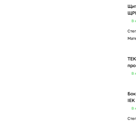
Щит
ЩРВ
В 
Сте
Мат
TEK
про
В 
Бок
IEK
В 
Сте