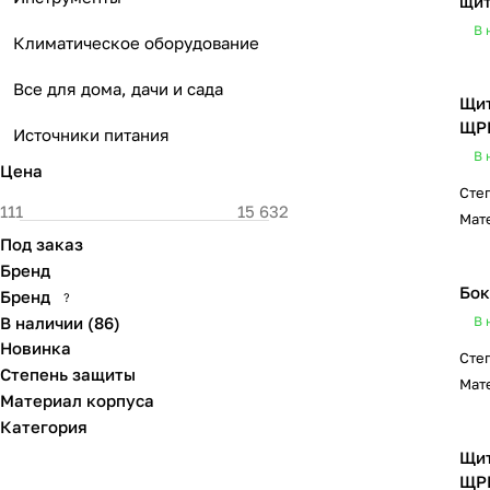
щит
В 
Климатическое оборудование
Все для дома, дачи и сада
Щит
ЩРВ
Источники питания
В 
Цена
Сте
Мат
Под заказ
Бренд
Бок
Бренд
?
В наличии
(
86
)
В 
Новинка
Сте
Степень защиты
Мат
Материал корпуса
Категория
Щит
ЩРВ