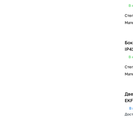
В 
Сте
Мат
Бок
IP4
В 
Сте
Мат
Две
EKF
В 
Дост