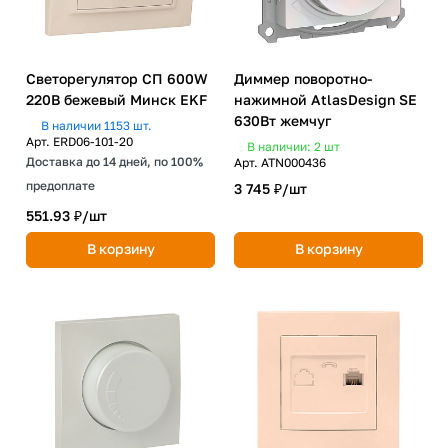
Светорегулятор СП 600W
Диммер поворотно-
220В бежевый Минск EKF
нажимной AtlasDesign SE
630Вт жемчуг
В наличии 1153 шт.
Арт.
ERD06-101-20
В наличии: 2
шт
Доставка до 14 дней, по 100%
Арт.
ATN000436
предоплате
3 745 ₽/
шт
551.93 ₽/
шт
В корзину
В корзину