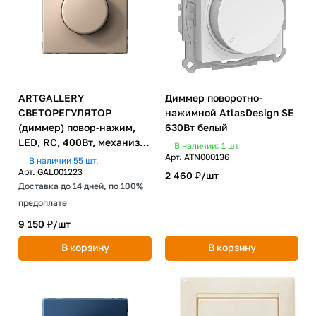
ARTGALLERY
Диммер поворотно-
СВЕТОРЕГУЛЯТОР
нажимной AtlasDesign SE
(диммер) повор-нажим,
630Вт белый
LED, RC, 400Вт, механизм,
В наличии: 1
шт
ПЕСОЧНЫЙ
Арт.
ATN000136
В наличии 55 шт.
Арт.
GAL001223
2 460 ₽/
шт
Доставка до 14 дней, по 100%
предоплате
9 150 ₽/
шт
В корзину
В корзину