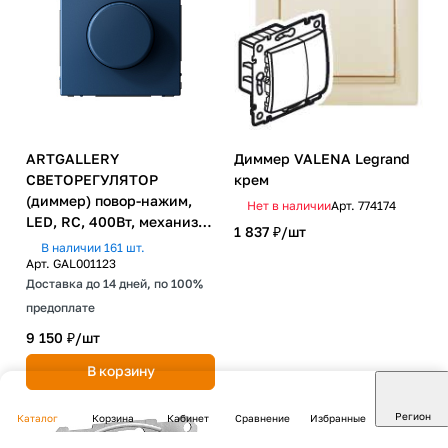
ARTGALLERY
Диммер VALENA Legrand
СВЕТОРЕГУЛЯТОР
крем
(диммер) повор-нажим,
Нет в наличии
Арт.
774174
LED, RC, 400Вт, механизм,
1 837 ₽/
шт
АКВАМАРИН
В наличии 161 шт.
Арт.
GAL001123
Доставка до 14 дней, по 100%
предоплате
9 150 ₽/
шт
В корзину
Регион
Каталог
Корзина
Кабинет
Сравнение
Избранные