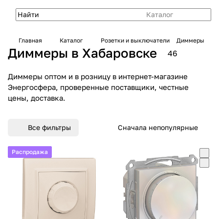
Каталог
Главная
Каталог
Розетки и выключатели
Диммеры
Диммеры в Хабаровске
46
Диммеры оптом и в розницу в интернет-магазине
Энергосфера, проверенные поставщики, честные
цены, доставка.
Все фильтры
Сначала непопулярные
Распродажа
Распродажа
Распродажа
Распродажа
Распродажа
Распродажа
Распродажа
Распродажа
Распродажа
Распродажа
Распродажа
Распродажа
Распродажа