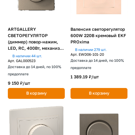
ARTGALLERY
Валенсия светорегулятор
СВЕТОРЕГУЛЯТОР
600W 220В кремовый EKF
(диммер) повор-нажим,
PROxima
LED, RC, 400Вт, механизм,
В наличии 279 шт.
ШАМПАНЬ
Арт.
EWD06-101-20
В наличии 44 шт.
Доставка до 14 дней, по 100%
Арт.
GAL000523
Доставка до 14 дней, по 100%
предоплате
предоплате
1 389.19 ₽/
шт
9 150 ₽/
шт
В корзину
В корзину