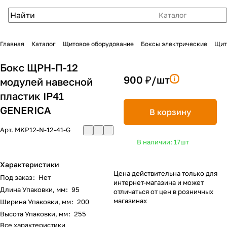
Каталог
Главная
Каталог
Щитовое оборудование
Боксы электрические
Щит
Бокс ЩРН-П-12
900 ₽/
шт
модулей навесной
пластик IP41
GENERICA
В корзину
Арт.
MKP12-N-12-41-G
В наличии: 17
шт
Характеристики
Цена действительна только для
Под заказ
:
Нет
интернет-магазина и может
Длина Упаковки, мм
:
95
отличаться от цен в розничных
магазинах
Ширина Упаковки, мм
:
200
Высота Упаковки, мм
:
255
Все характеристики