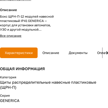
Описание
Бокс ЩРН-П-12 модулей навесной
пластиковый IP41 GENERICA —
корпус для установки автоматов,
УЗО и другой модульной
аппаратуры. Обеспечивает защиту
Все описание
оборудования и удобную
компоновку в осветительных
сетях. Подходит для жилых и
коммерческих объектов.
Характеристики
Описание
Документы
Оплат
ОБЩАЯ ИНФОРМАЦИЯ
Категория
Щиты распределительные навесные пластиковые
(ЩРН-П)
Серия
GENERICA