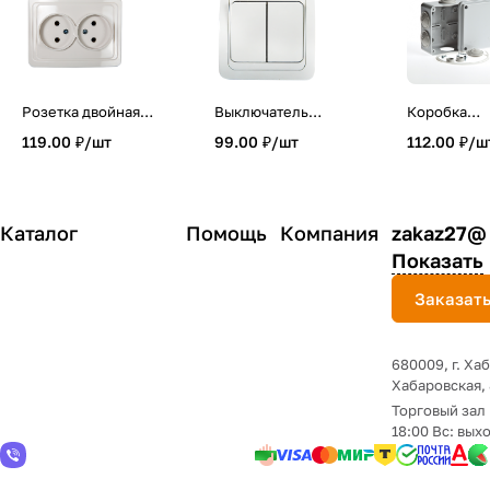
Розетка двойная
Выключатель
Коробка
CLASSICO белая
двухклавишный
распредел
119.00 ₽/
шт
99.00 ₽/
шт
112.00 ₽/
ш
2102 IN HOME
CLASSICO белый
я для откры
2023 IN HOME
установки
100х100х50
Каталог
Помощь
Компания
zakaz27@
Показать
Заказать
680009, г. Хаб
Хабаровская,
Торговый зал 
18:00 Вс: вых