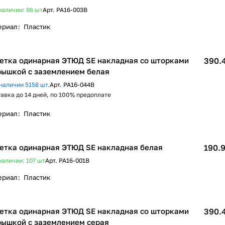
наличии: 86
шт
Арт.
PA16-003B
ериал
:
Пластик
етка одинарная ЭТЮД SE накладная со шторками
390.
рышкой с заземлением белая
наличии 5158 шт.
Арт.
PA16-044B
авка до 14 дней, по 100% предоплате
ериал
:
Пластик
етка одинарная ЭТЮД SE накладная белая
190.9
наличии: 107
шт
Арт.
PA16-001B
ериал
:
Пластик
етка одинарная ЭТЮД SE накладная со шторками
390.
рышкой с заземлением серая