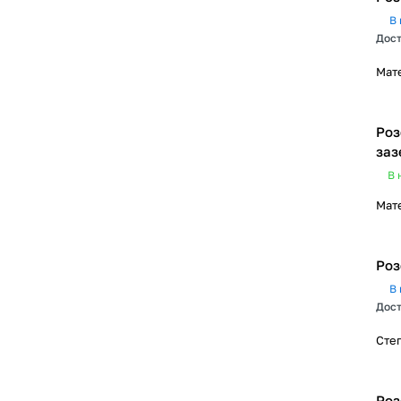
В 
Дост
Мат
Роз
заз
В 
Мат
Роз
В 
Дост
Сте
Роз