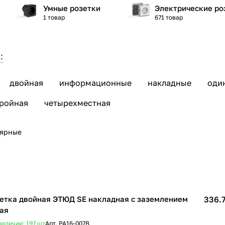
Умные розетки
Электрические ро
1 товар
671 товар
:
двойная
информационные
накладные
оди
ройная
четырехместная
лярные
етка двойная ЭТЮД SE накладная с заземлением
336.7
ая
наличии: 197
шт
Арт.
PA16-007B