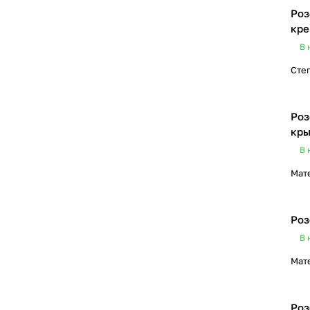
Роз
кр
В 
Сте
Роз
кры
В 
Мат
Роз
В 
Мат
Роз