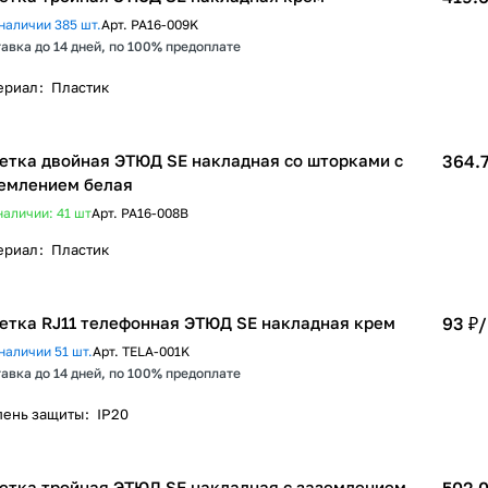
наличии 385 шт.
Арт.
PA16-009K
авка до 14 дней, по 100% предоплате
ериал
:
Пластик
етка двойная ЭТЮД SE накладная со шторками с
364.7
емлением белая
наличии: 41
шт
Арт.
PA16-008B
ериал
:
Пластик
етка RJ11 телефонная ЭТЮД SE накладная крем
93 ₽/
наличии 51 шт.
Арт.
TELA-001K
авка до 14 дней, по 100% предоплате
пень защиты
:
IP20
етка тройная ЭТЮД SE накладная с заземлением