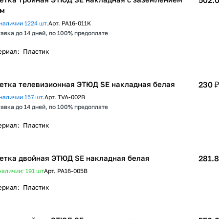
502.0
ем
наличии 1224 шт.
Арт.
PA16-011K
авка до 14 дней, по 100% предоплате
ериал
:
Пластик
етка телевизионная ЭТЮД SE накладная белая
230 ₽
наличии 157 шт.
Арт.
TVA-002B
авка до 14 дней, по 100% предоплате
ериал
:
Пластик
етка двойная ЭТЮД SE накладная белая
281.8
наличии: 191
шт
Арт.
PA16-005B
ериал
:
Пластик