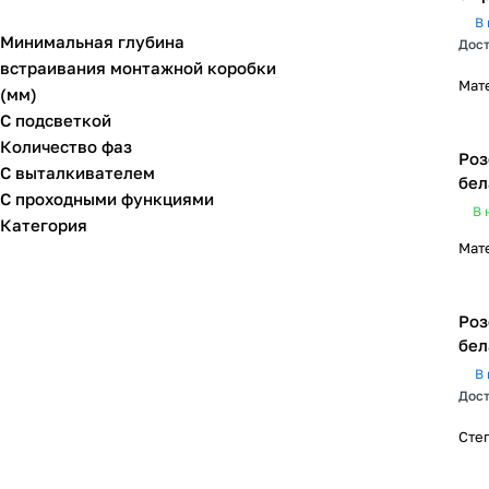
В 
Минимальная глубина
Дост
встраивания монтажной коробки
Мат
(мм)
С подсветкой
Количество фаз
Роз
С выталкивателем
бел
С проходными функциями
В 
Категория
Мат
Роз
бел
В 
Дост
Сте