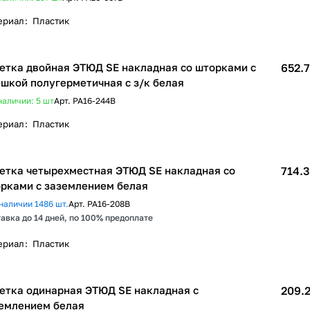
ериал
:
Пластик
етка двойная ЭТЮД SE накладная со шторками c
652.7
шкой полугерметичная с з/к белая
наличии: 5
шт
Арт.
PA16-244B
ериал
:
Пластик
етка четырехместная ЭТЮД SE накладная со
714.3
рками с заземлением белая
наличии 1486 шт.
Арт.
PA16-208B
авка до 14 дней, по 100% предоплате
ериал
:
Пластик
етка одинарная ЭТЮД SE накладная с
209.2
емлением белая