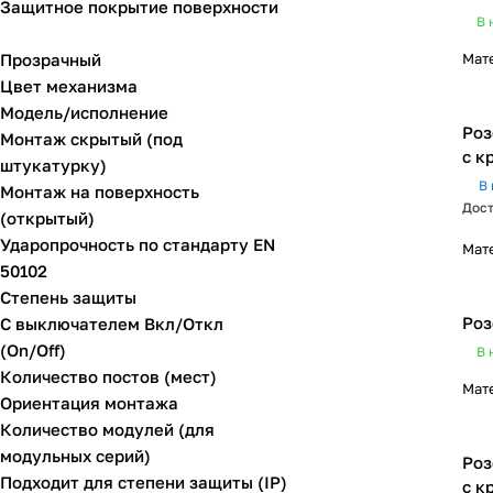
Защитное покрытие поверхности
В 
Прозрачный
Мат
Цвет механизма
Модель/исполнение
Роз
Монтаж скрытый (под
c к
штукатурку)
В 
Монтаж на поверхность
Дост
(открытый)
Ударопрочность по стандарту EN
Мат
50102
Степень защиты
Роз
С выключателем Вкл/Откл
(On/Off)
В 
Количество постов (мест)
Мат
Ориентация монтажа
Количество модулей (для
модульных серий)
Роз
Подходит для степени защиты (IP)
c к