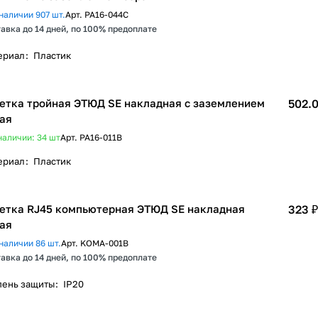
наличии 907 шт.
Арт.
PA16-044C
авка до 14 дней, по 100% предоплате
ериал
:
Пластик
етка тройная ЭТЮД SE накладная с заземлением
502.0
ая
наличии: 34
шт
Арт.
PA16-011B
ериал
:
Пластик
етка RJ45 компьютерная ЭТЮД SE накладная
323 ₽
ая
наличии 86 шт.
Арт.
KOMA-001B
авка до 14 дней, по 100% предоплате
пень защиты
:
IP20