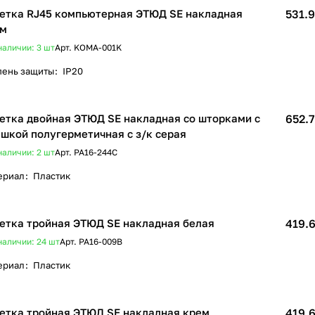
етка RJ45 компьютерная ЭТЮД SE накладная
531.9
ем
наличии: 3
шт
Арт.
KOMA-001K
пень защиты
:
IP20
етка двойная ЭТЮД SE накладная со шторками c
652.7
шкой полугерметичная с з/к серая
наличии: 2
шт
Арт.
PA16-244C
ериал
:
Пластик
етка тройная ЭТЮД SE накладная белая
419.6
наличии: 24
шт
Арт.
PA16-009B
ериал
:
Пластик
етка тройная ЭТЮД SE накладная крем
419.6