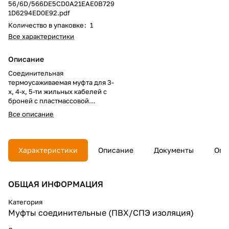
56/6D/566DE5CD0A21EAE0B729
1D6294ED0E92.pdf
Количество в упаковке
:
1
Все характеристики
Описание
Соединительная
термоусаживаемая муфта для 3-
х, 4-х, 5-ти жильных кабелей с
броней с пластмассовой
изоляцией на напряжение до 1
Все описание
кВ. Назначение: для
соединения 3-х, 4-х, 5-ти
жильных силовых кабелей с
пластмассовой изоляцией с
Характеристики
Описание
Документы
Опл
броней на напряжение до 1 кВ
включительно. Универсальна в
применении. Эксплуатация:
ОБЩАЯ ИНФОРМАЦИЯ
Устанавливается
непосредственно в грунте, а
также в тоннелях, каналах,
Категория
коллекторах и других
Муфты соединительные (ПВХ/СПЭ изоляция)
кабельных сооружениях без