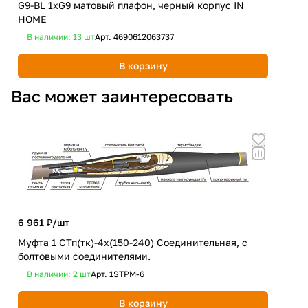
G9-BL 1хG9 матовый плафон, черный корпус IN
Све
HOME
BL 
В наличии: 13
шт
Арт.
4690612063737
В 
В корзину
Вас может заинтересовать
6 961 ₽/
шт
5 4
Муфта 1 СТп(тк)-4х(150-240) Соединительная, с
Муф
болтовыми соединителями.
бол
В наличии: 2
шт
Арт.
1STPM-6
В 
В корзину