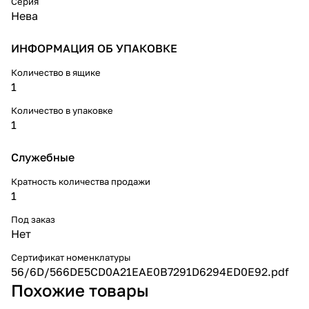
ограничения по уровню
Серия
прокладки. Эксплуатируется
Нева
при температуре окружающей
среды от -50°С до +50°С и
ИНФОРМАЦИЯ ОБ УПАКОВКЕ
относительной влажности
воздуха до 98%. Сочетает в
Количество в ящике
себе высокую
1
эксплуатационную надежность
и экологическую безопасность.
Количество в упаковке
Применяется для следующих
1
основных марок силовых
кабелей, их аналогов и
модификаций:
Служебные
АВБШв, АВБбШв, АВБВ, АВВБ,
АВВБГ, АПвБбШв, АПвБбШп,
Кратность количества продажи
АПвВГ, ВБбШв, ВБШв, ВВБГ,
1
ПвБбШв, ПвБШв, ПвБШп, ВБВ,
ВБб
Под заказ
Нет
Сертификат номенклатуры
56/6D/566DE5CD0A21EAE0B7291D6294ED0E92.pdf
Похожие товары