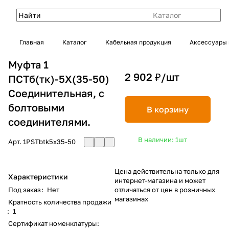
Каталог
Главная
Каталог
Кабельная продукция
Аксессуары 
Муфта 1
2 902 ₽/
шт
ПСТб(тк)-5Х(35-50)
Соединительная, с
болтовыми
В корзину
соединителями.
В наличии: 1
шт
Арт.
1PSTbtk5x35-50
Цена действительна только для
Характеристики
интернет-магазина и может
Под заказ
:
Нет
отличаться от цен в розничных
магазинах
Кратность количества продажи
:
1
Сертификат номенклатуры
: