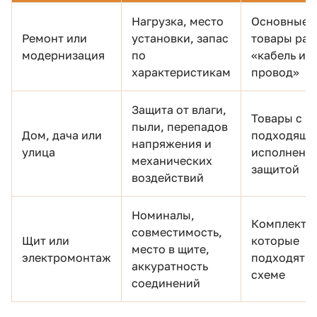
Нагрузка, место
Основные
Ремонт или
установки, запас
товары раз
модернизация
по
«кабель и
характеристикам
провод»
Защита от влаги,
Товары с
пыли, перепадов
Дом, дача или
подходящи
напряжения и
улица
исполнени
механических
защитой
воздействий
Номиналы,
Комплекту
совместимость,
Щит или
которые
место в щите,
электромонтаж
подходят к
аккуратность
схеме
соединений