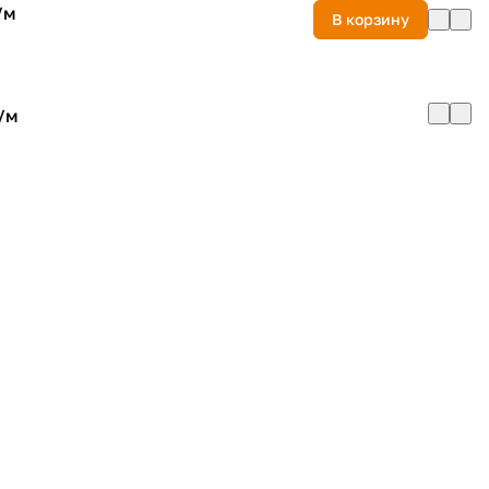
/
м
В корзину
/
м