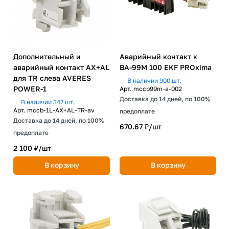
Дополнительный и
Аварийный контакт к
аварийный контакт AX+AL
ВА-99М 100 EKF PROxima
для TR слева AVERES
В наличии 900 шт.
POWER-1
Арт.
mccb99m-a-002
Доставка до 14 дней, по 100%
В наличии 347 шт.
Арт.
mccb-1L-AX+AL-TR-av
предоплате
Доставка до 14 дней, по 100%
670.67 ₽/
шт
предоплате
2 100 ₽/
шт
В корзину
В корзину