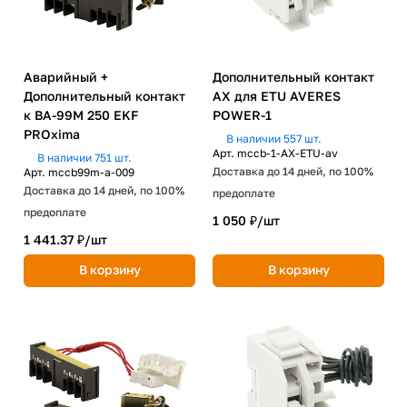
Аварийный +
Дополнительный контакт
Дополнительный контакт
AX для ETU AVERES
к ВА-99М 250 EKF
POWER-1
PROxima
В наличии 557 шт.
Арт.
mccb-1-AX-ETU-av
В наличии 751 шт.
Доставка до 14 дней, по 100%
Арт.
mccb99m-a-009
Доставка до 14 дней, по 100%
предоплате
предоплате
1 050 ₽/
шт
1 441.37 ₽/
шт
В корзину
В корзину