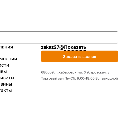
пания
zakaz27@
Показать
Заказать звонок
омпании
ости
ывы
680009, г. Хабаровск, ул. Хабаровская, 8
визиты
Торговый зал Пн-Сб: 9:00-18:00 Вс: выходной
азины
такты