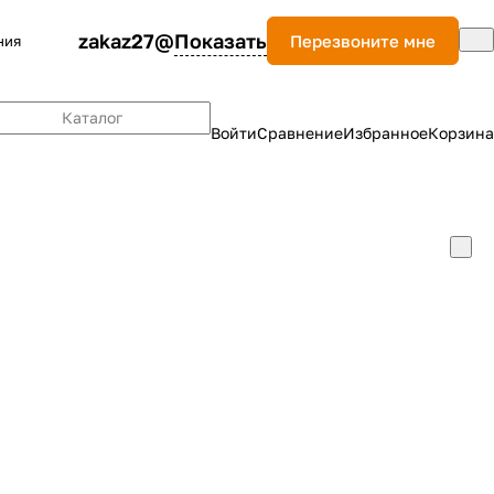
zakaz27@
Показать
Перезвоните мне
ния
Каталог
Войти
Сравнение
Избранное
Корзина