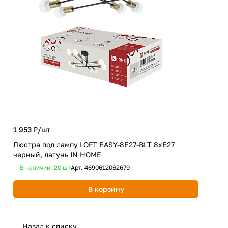
2 0
1 953 ₽/
шт
Све
Люстра под лампу LOFT EASY-8E27-BLT 8хЕ27
G9-
черный, латунь IN HOME
HO
В наличии: 20
шт
Арт.
4690612062679
В 
В корзину
Назад к списку