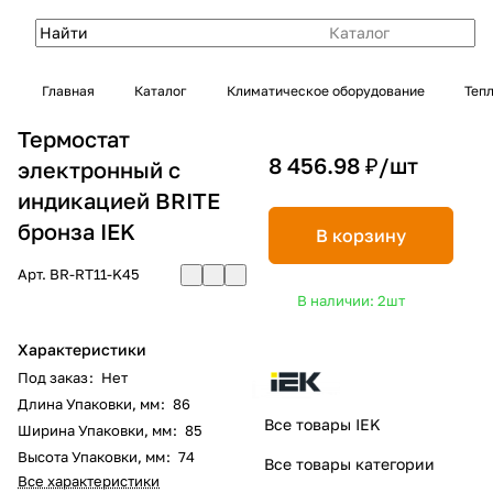
Каталог
Главная
Каталог
Климатическое оборудование
Теп
Термостат
8 456.98 ₽/
шт
электронный с
индикацией BRITE
бронза IEK
В корзину
Арт.
BR-RT11-K45
В наличии: 2
шт
Характеристики
Под заказ
:
Нет
Длина Упаковки, мм
:
86
Все товары IEK
Ширина Упаковки, мм
:
85
Высота Упаковки, мм
:
74
Все товары категории
Все характеристики