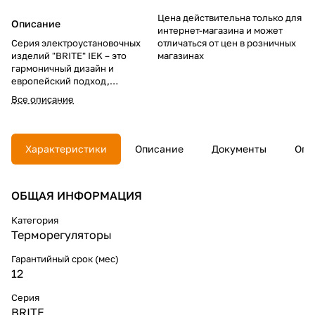
Цена действительна только для
Описание
интернет-магазина и может
Серия электроустановочных
отличаться от цен в розничных
изделий "BRITE" IEK – это
магазинах
гармоничный дизайн и
европейский подход,
надежность в эксплуатации и
Все описание
привлекательная цена.
В линейке "BRITE"
использованы материалы
Характеристики
Описание
Документы
Опл
премиум-класса. Цветовая
палитра и широкий
ассортимент позволяют решить
ОБЩАЯ ИНФОРМАЦИЯ
все задачи при строительстве и
ремонте жилой и коммерческой
недвижимости, выполнить
Категория
современные интерьеры в
Терморегуляторы
едином стиле.
Гарантийный срок (мес)
12
Серия
BRITE