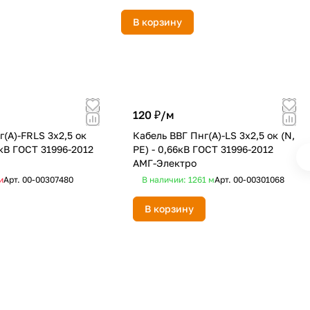
В корзину
120 ₽/
м
г(А)-FRLS 3х2,5 ок
Кабель ВВГ Пнг(А)-LS 3х2,5 ок (N,
66кВ ГОСТ 31996-2012
PE) - 0,66кВ ГОСТ 31996-2012
АМГ-Электро
и
Арт.
00-00307480
В наличии: 1261
м
Арт.
00-00301068
В корзину