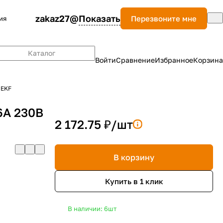
zakaz27@
Показать
Перезвоните мне
ия
Каталог
Войти
Сравнение
Избранное
Корзина
 EKF
6А 230В
2 172.75 ₽/
шт
В корзину
Купить в 1 клик
В наличии: 6
шт