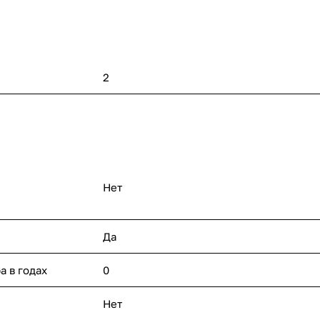
2
Нет
е
Да
а в годах
0
Нет