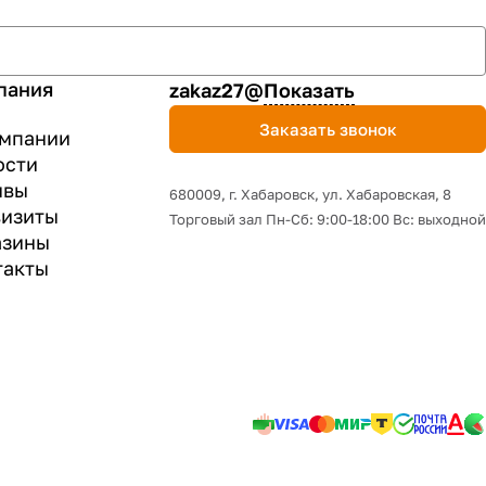
пания
zakaz27@
Показать
Заказать звонок
омпании
ости
ывы
680009, г. Хабаровск, ул. Хабаровская, 8
визиты
Торговый зал Пн-Сб: 9:00-18:00 Вс: выходной
азины
такты