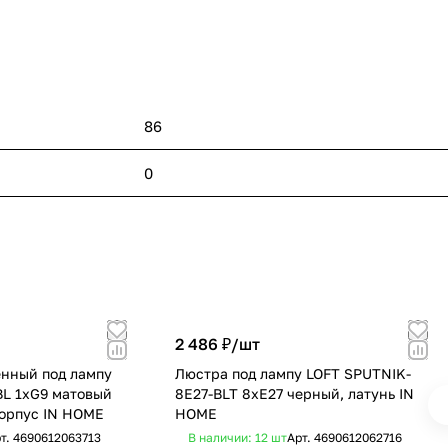
86
0
2 486 ₽/
шт
енный под лампу
Люстра под лампу LOFT SPUTNIK-
L 1хG9 матовый
8E27-BLT 8хЕ27 черный, латунь IN
корпус IN HOME
HOME
т.
4690612063713
В наличии: 12
шт
Арт.
4690612062716