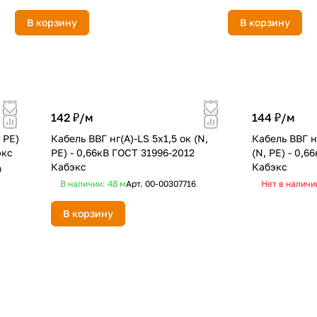
В корзину
В корзину
142 ₽/
м
144 ₽/
м
 PE)
Кабель ВВГ нг(А)-LS 5х1,5 ок (N,
Кабель ВВГ н
экс
PE) - 0,66кВ ГОСТ 31996-2012
(N, PE) - 0,
Кабэкс
Кабэкс
9
В наличии: 48
м
Арт.
00-00307716
Нет в наличи
В корзину