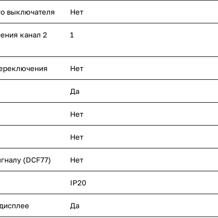
го выключателя
Нет
ения канал 2
1
переключения
Нет
Да
Нет
Нет
гналу (DCF77)
Нет
IP20
 дисплее
Да