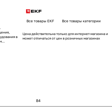
Все товары EKF
Все товары категории
А
щения,
Цена действительна только для интернет-магазина и
рудования в
может отличаться от цен в розничных магазинах
ем
циклов
минуты до 168
150 часов.
84