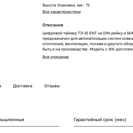
Высота Упаковки, мм
:
71
Все характеристики
Описание
Цифровой таймер ТЭ-15 EKF на DIN-рейку и 16
предназначен для автоматизации систем осве
отопления, вентиляции, полива и другого обо
быту и на производстве. Модель с ЖК-диспле
поддерживает до 16 недельных программ и 8 
Все описание
включения/отключения. Время настройки от 1 
часов. Гарантия 7 лет, запас хода аккумулятора 
а
Доставка
Отзывы
мышленные
Гарантийный срок (мес)