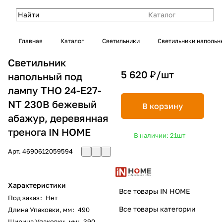
Каталог
Главная
Каталог
Светильники
Светильники напольн
Светильник
5 620 ₽/
шт
напольный под
лампу ТНО 24-Е27-
NT 230В бежевый
В корзину
абажур, деревянная
тренога IN HOME
В наличии: 21
шт
Арт.
4690612059594
Характеристики
Все товары IN HOME
Под заказ
:
Нет
Все товары категории
Длина Упаковки, мм
:
490
Ширина Упаковки, мм
:
390