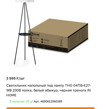
3 995 ₽/
шт
6 0
Светильник напольный под лампу ТНО 04ПВ-Е27-
WB 230В полка, белый абажур, черная тренога IN
Люс
HOME
мат
В наличии: 20
шт
Арт.
4690612060385
В 