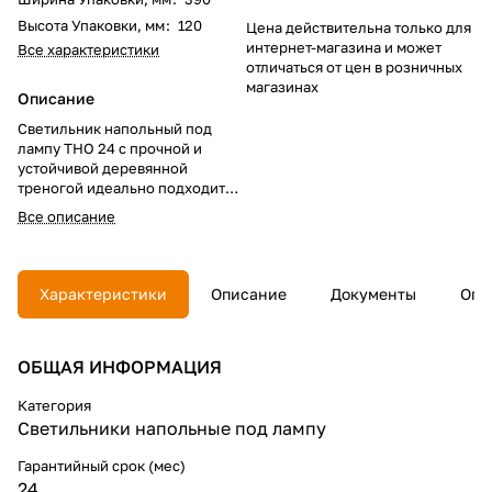
Высота Упаковки, мм
:
120
Цена действительна только для
интернет-магазина и может
Все характеристики
отличаться от цен в розничных
магазинах
Описание
Светильник напольный под
лампу ТНО 24 с прочной и
устойчивой деревянной
треногой идеально подходит
для создания уютной
Все описание
атмосферы в доме или офисе.
Он гармонично вписывается в
любой интерьер, добавляя ему
тепла и комфорта.
Характеристики
Описание
Документы
Опл
Надёжный патрон
обеспечивает плотный контакт
ОБЩАЯ ИНФОРМАЦИЯ
с цоколем лампы, что
исключает возможность
окисления.
Категория
Светильники напольные под лампу
Светильник оснащен шнуром
длиной 2м, что обеспечивает
Гарантийный срок (мес)
свободу перемещения, а
24