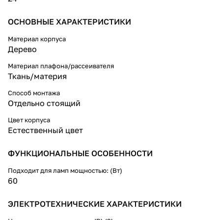
выключатель - удобство
использования.
ОСНОВНЫЕ ХАРАКТЕРИСТИКИ
Благодаря сменным лампам вы
Материал корпуса
можете подбирать цветовую
Дерево
температуру и яркость в вашем
помещении.
Материал плафона/рассеивателя
Ткань/материя
Способ монтажа
Отдельно стоящий
Цвет корпуса
Естественный цвет
ФУНКЦИОНАЛЬНЫЕ ОСОБЕННОСТИ
Подходит для ламп мощностью: (Вт)
60
ЭЛЕКТРОТЕХНИЧЕСКИЕ ХАРАКТЕРИСТИКИ