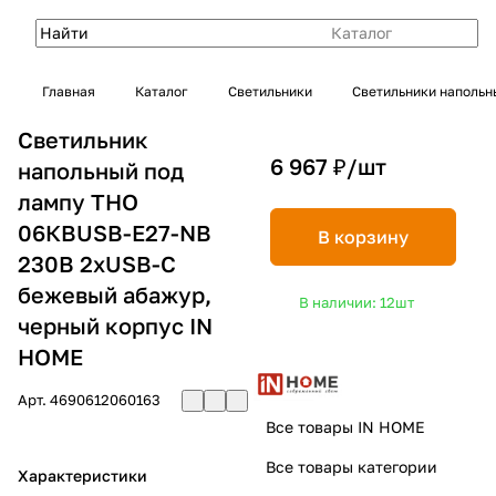
Каталог
Главная
Каталог
Светильники
Светильники напольн
Светильник
6 967 ₽/
шт
напольный под
лампу ТНО
06КВUSB-Е27-NB
В корзину
230В 2хUSB-C
бежевый абажур,
В наличии: 12
шт
черный корпус IN
HOME
Арт.
4690612060163
Все товары IN HOME
Все товары категории
Характеристики