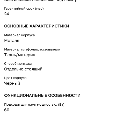
Светильник оснащен
Гарантийный срок (мес)
выключателем на шнуре длиной
24
2м, что обеспечивает свободу
перемещения и удобство
ОСНОВНЫЕ ХАРАКТЕРИСТИКИ
использования.
Материал корпуса
Благодаря сменным лампам вы
Металл
можете подбирать цветовую
температуру и яркость в вашем
Материал плафона/рассеивателя
помещении.
Ткань/материя
Способ монтажа
Отдельно стоящий
Цвет корпуса
Черный
ФУНКЦИОНАЛЬНЫЕ ОСОБЕННОСТИ
Подходит для ламп мощностью: (Вт)
60