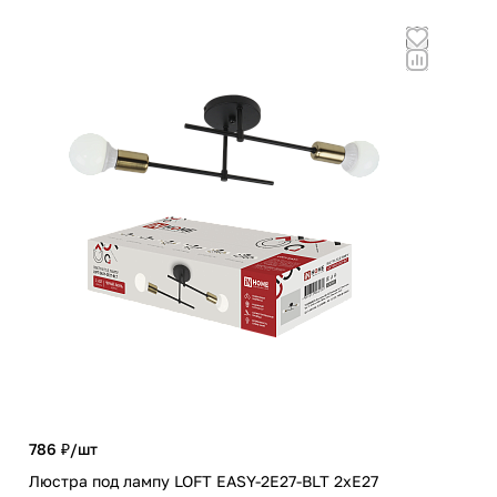
786 ₽/
шт
4 0
Люстра под лампу LOFT EASY-2E27-BLT 2хЕ27
Све