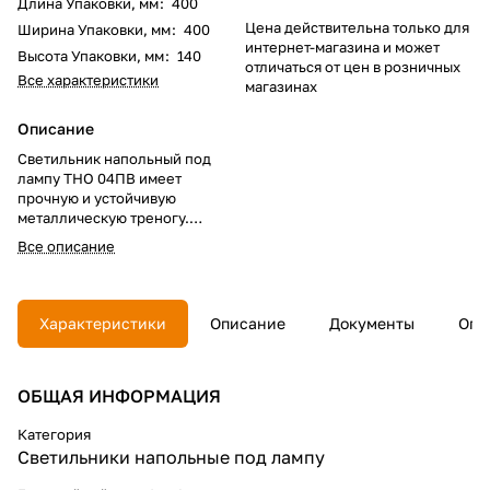
Длина Упаковки, мм
:
400
Цена действительна только для
Ширина Упаковки, мм
:
400
интернет-магазина и может
Высота Упаковки, мм
:
140
отличаться от цен в розничных
Все характеристики
магазинах
Описание
Светильник напольный под
лампу ТНО 04ПВ имеет
прочную и устойчивую
металлическую треногу.
Удобная полка покрыта
Все описание
специальным устойчивым к
царапинам составом, который
гарантирует её длительное
использование.
Характеристики
Описание
Документы
Опл
Надёжный патрон
обеспечивает плотный контакт
ОБЩАЯ ИНФОРМАЦИЯ
с цоколем лампы, что
исключает возможность
окисления.
Категория
Светильники напольные под лампу
Светильник оснащен шнуром