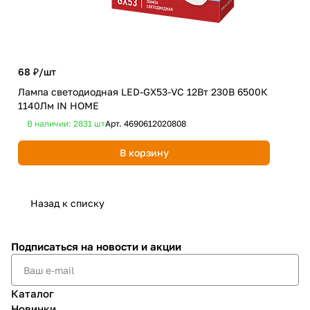
68 ₽/
шт
101
Лампа светодиодная LED-GX53-VC 12Вт 230В 6500К
Лам
1140Лм IN HOME
650
В наличии: 2831
шт
Арт.
4690612020808
В 
В корзину
Назад к списку
Подписаться
на новости и акции
Каталог
Новинки