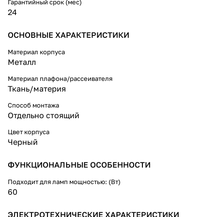
длиной 2м, что обеспечивает
Гарантийный срок (мес)
свободу перемещения, а
24
выключатель - удобство
использования.
ОСНОВНЫЕ ХАРАКТЕРИСТИКИ
Благодаря сменным лампам вы
Материал корпуса
можете подбирать цветовую
Металл
температуру и яркость в вашем
помещении.
Материал плафона/рассеивателя
Ткань/материя
Способ монтажа
Отдельно стоящий
Цвет корпуса
Черный
ФУНКЦИОНАЛЬНЫЕ ОСОБЕННОСТИ
Подходит для ламп мощностью: (Вт)
60
ЭЛЕКТРОТЕХНИЧЕСКИЕ ХАРАКТЕРИСТИКИ