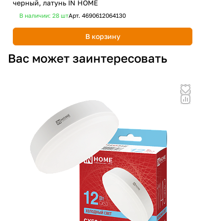
черный, латунь IN HOME
230
В наличии: 28
шт
Арт.
4690612064130
В 
В корзину
Вас может заинтересовать