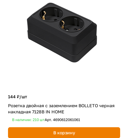
144 ₽/
шт
129
Розетка двойная с заземлением BOLLETO черная
Вил
накладная 7128B IN HOME
чер
В наличии: 210
шт
Арт.
4690612061061
В 
В корзину