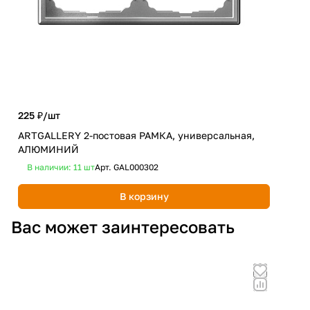
225 ₽/
шт
1 71
ARTGALLERY 2-постовая РАМКА, универсальная,
Люс
АЛЮМИНИЙ
мат
В наличии: 11
шт
Арт.
GAL000302
В 
В корзину
Вас может заинтересовать