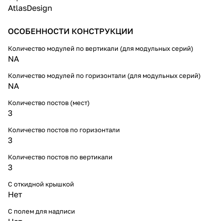
вертикально. Прямые формы и
AtlasDesign
углы устройств придадут
завершенность дизайну
ОСОБЕННОСТИ КОНСТРУКЦИИ
помещения.
Количество модулей по вертикали (для модульных серий)
NA
Количество модулей по горизонтали (для модульных серий)
NA
Количество постов (мест)
3
Количество постов по горизонтали
3
Количество постов по вертикали
3
С откидной крышкой
Нет
С полем для надписи