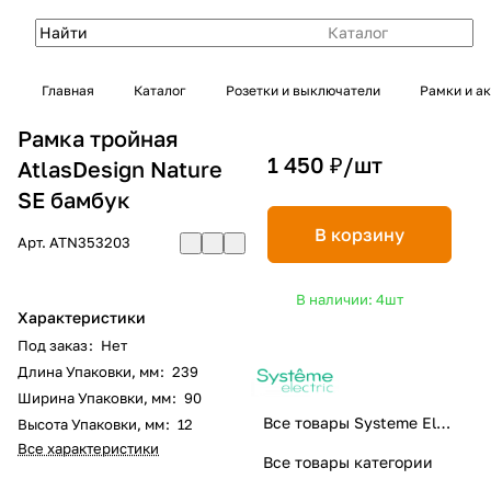
Каталог
Главная
Каталог
Розетки и выключатели
Рамки и а
Рамка тройная
1 450 ₽/
шт
AtlasDesign Nature
SE бамбук
В корзину
Арт.
ATN353203
В наличии: 4
шт
Характеристики
Под заказ
:
Нет
Длина Упаковки, мм
:
239
Ширина Упаковки, мм
:
90
Все товары Systeme Electric
Высота Упаковки, мм
:
12
Все характеристики
Все товары категории