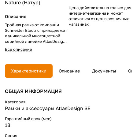
Nature (Натур)
Цена действительна только для
интернет-магазина и может
Описание
отличаться от цен в розничных
магазинах
Тройная рамка от компании
Schneider Electric принадлежит
к уникальной многоцветной
серийной линейке AtlasDesign
Nature, которую отличают
Все описание
строгие линии,
минималистический стиль и
модные тенденции. Рамки
произведены из природных
Характеристики
Описание
Документы
Опл
материалов: стекло (включая
благородные матовые оттенки),
металл, мрамор, экзотическое
ОБЩАЯ ИНФОРМАЦИЯ
дерево (бамбук). Сочетая
разные цвета механизмов и
рамок из широкой палитры
Категория
оттенков, можно собрать
Рамки и аксессуары AtlasDesign SE
уникальное цветовое решение.
Благодаря идеальной
Гарантийный срок (мес)
симметрии приборов, их можно
18
устанавливать, как
горизонтально, так и
Серия