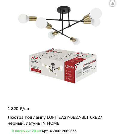
1 320 ₽/
шт
1 0
Люстра под лампу LOFT EASY-6E27-BLT 6хЕ27
Люс
черный, латунь IN HOME
IN
В наличии: 20
шт
Арт.
4690612062655
В 