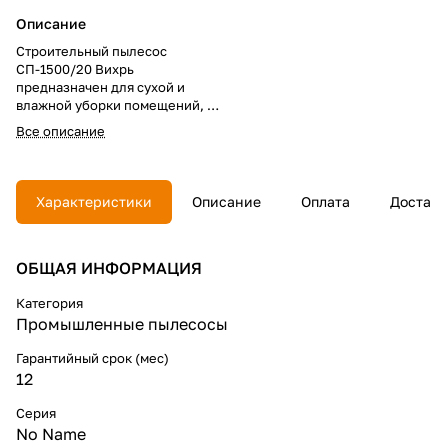
Описание
Строительный пылесос
СП-1500/20 Вихрь
предназначен для сухой и
влажной уборки помещений, а
также для совместного
Все описание
использования с
электроинструментом при
принудительном удалении
продуктов сгорания, пиления.
Характеристики
Описание
Оплата
Доставк
Может убирать крупные
частицы мусора, а также
воду.Технические
ОБЩАЯ ИНФОРМАЦИЯ
характеристики:
Рабочее разряжение -17,5
кПаСкорость воздушного
Категория
потока - 40 л/секРежимы
Промышленные пылесосы
работы - всасывание и
выдуваниеРозетка для
Гарантийный срок (мес)
подключения инструмента -
12
естьМощность подключаемого
инструмента - 100-2000
Серия
ВтДлина гофрированного
No Name
шланга - 3 мДлина шнура