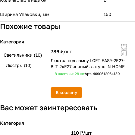
Количество в ящике
0
Ширина Упаковки, мм
150
Похожие товары
Категория
786 ₽/
шт
Светильники
(10)
Люстра под лампу LOFT EASY-2E27-
Люстры
(10)
BLT 2хЕ27 черный, латунь IN HOME
В наличии: 28
шт
Арт.
4690612064130
В корзину
Вас может заинтересовать
Категория
110 ₽/
шт