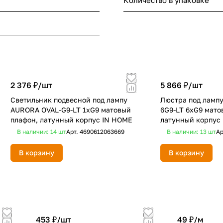
Количество в упаковке
2 376 ₽/
шт
5 866 ₽/
шт
Светильник подвесной под лампу
Люстра под ламп
AURORA OVAL-G9-LT 1хG9 матовый
6G9-LT 6xG9 мато
плафон, латунный корпус IN HOME
латунный корпус
В наличии: 14
шт
Арт.
4690612063669
В наличии: 13
шт
Ар
В корзину
В корзину
453 ₽/
шт
49 ₽/
м