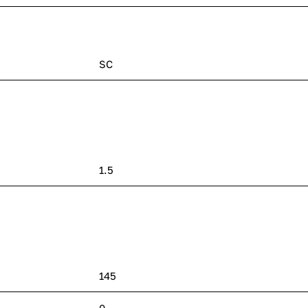
омодовые
гомодовые –
SC
1.5
145