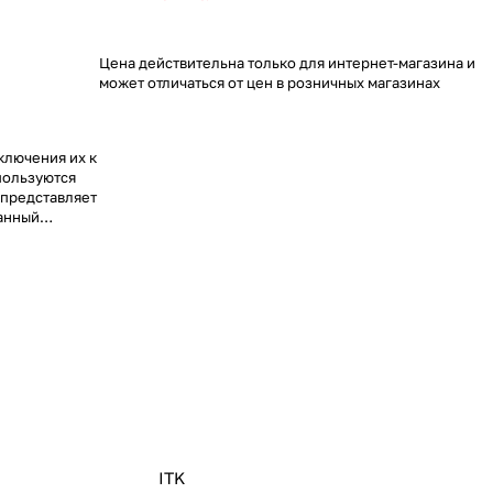
Цена действительна только для интернет-магазина и
может отличаться от цен в розничных магазинах
ключения их к
пользуются
 представляет
ванный
только с
ся пигтейлом.
зуем только
жным
качество
лько феррулы
t.
пигтейлы (в
ляет собой
ы разъемом,
ью сварки.
ствуют также
ITK