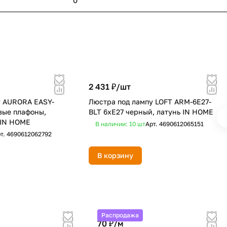
0
2 431 ₽/
шт
у AURORA EASY-
Люстра под лампу LOFT ARM-6E27-
вые плафоны,
BLT 6хЕ27 черный, латунь IN HOME
 IN HOME
В наличии: 10
шт
Арт.
4690612065151
т.
4690612062792
В корзину
Распродажа
70 ₽/
м