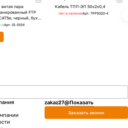
 витая пара
Кабель ТПП-ЭП 50х2х0,4
ранированный FTP
Нет в наличии
Арт.
TPP5020-4
CAT5e, черный, бухта
OR) PROconnect
8
м
Арт.
01-0154
пания
zakaz27@
Показать
Заказать звонок
омпании
ости