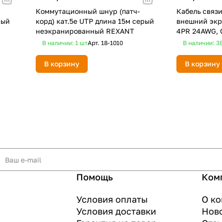
Коммутационный шнур (патч-
Кабель связи
рый
корд) кат.5e UTP длина 15м серый
внешний эк
неэкранированный REXANT
4PR 24AWG, 
305м (OUTDO
В наличии: 1
шт
Арт.
18-1010
В наличии: 3
В корзину
В корзину
Помощь
Ком
Условия оплаты
О к
Условия доставки
Нов