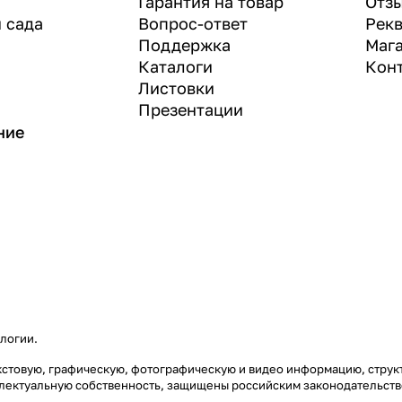
Гарантия на товар
Отз
и сада
Вопрос-ответ
Рек
Поддержка
Маг
Каталоги
Кон
Листовки
Презентации
ние
ологии
.
 текстовую, графическую, фотографическую и видео информацию, стр
еллектуальную собственность, защищены российским законодательст