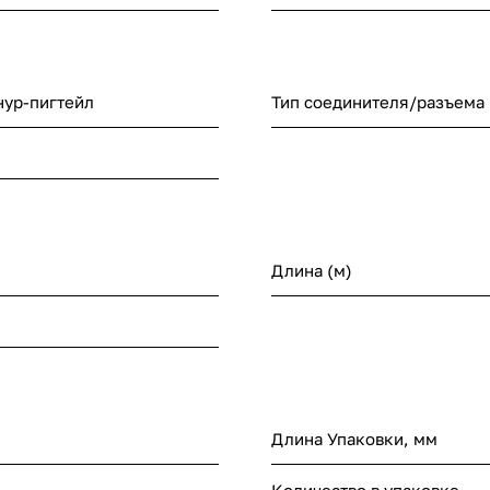
одномодовые и многомодовые пигтейлы, одн
имеют внешнюю оболочку желтого цвета, мно
оранжевого.
ур-пигтейл
Тип соединителя/разъема
Длина (м)
Длина Упаковки, мм