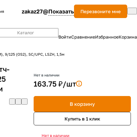
zakaz27@
Показать
Перезвоните мне
ия
Каталог
Войти
Сравнение
Избранное
Корзина
), 9/125 (OS2), SC/UPC, LSZH, 1,5м
тч-
Нет в наличии
25
163.75 ₽/
шт
м
В корзину
Купить в 1 клик
Нет в наличии