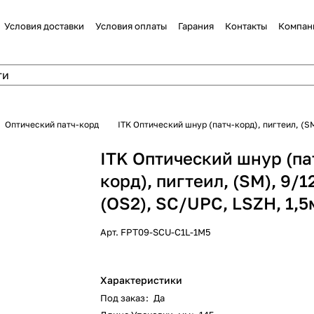
Условия доставки
Условия оплаты
Гарания
Контакты
Компан
Оптический патч-корд
ITK Оптический шнур (патч-корд), пигтеил, (SM
ITK Оптический шнур (па
корд), пигтеил, (SM), 9/1
(OS2), SC/UPC, LSZH, 1,5
Арт.
FPT09-SCU-C1L-1M5
Характеристики
Под заказ
:
Да