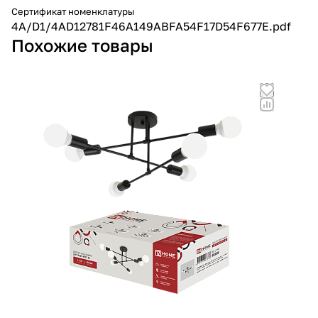
Сертификат номенклатуры
4A/D1/4AD12781F46A149ABFA54F17D54F677E.pdf
Похожие товары
Но