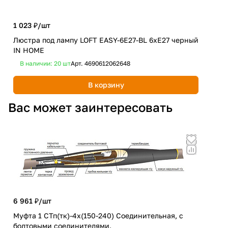
1 023 ₽/
шт
654
Люстра под лампу LOFT EASY-6E27-BL 6хЕ27 черный
Све
IN HOME
ATI
В наличии: 20
шт
Арт.
4690612062648
В 
В корзину
Вас может заинтересовать
6 961 ₽/
шт
5 4
Муфта 1 СТп(тк)-4х(150-240) Соединительная, с
Муф
болтовыми соединителями.
бол