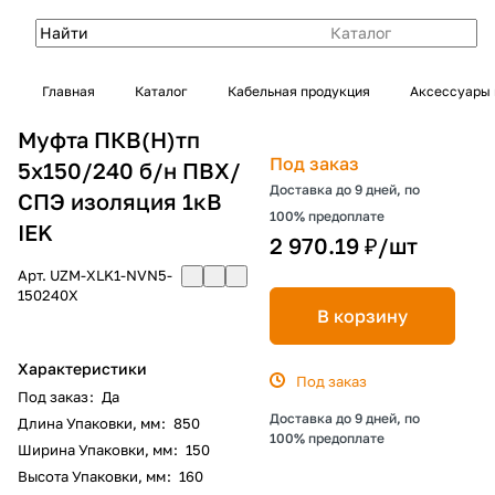
Каталог
Главная
Каталог
Кабельная продукция
Аксессуары 
Муфта ПКВ(Н)тп
Под заказ
5х150/240 б/н ПВХ/
Доставка до 9 дней, по
СПЭ изоляция 1кВ
100% предоплате
IEK
2 970.19 ₽/
шт
Арт.
UZM-XLK1-NVN5-
150240X
В корзину
Характеристики
Под заказ
Под заказ
:
Да
Доставка до 9 дней, по
Длина Упаковки, мм
:
850
100% предоплате
Ширина Упаковки, мм
:
150
Высота Упаковки, мм
:
160