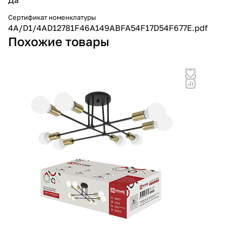
Сертификат номенклатуры
4A/D1/4AD12781F46A149ABFA54F17D54F677E.pdf
Похожие товары