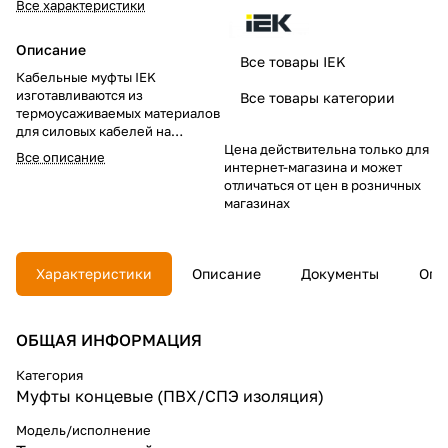
Все характеристики
Описание
Все товары IEK
Кабельные муфты IEK
изготавливаются из
Все товары категории
термоусаживаемых материалов
для силовых кабелей на
напряжение до 1 кВ с
Цена действительна только для
Все описание
различными типами защитного
интернет-магазина и может
покрова, оболочками и
отличаться от цен в розничных
широкого диапазона сечений
магазинах
токопроводящих жил.
Муфты кабельные концевые
Характеристики
Описание
Документы
Опл
ПКВ(Н)тп для внутренней и
наружной установки
предназначены для
присоединения потребителей к
ОБЩАЯ ИНФОРМАЦИЯ
электросети с помощью
четырехжильных и
Категория
пятижильных силовых кабелей
Муфты концевые (ПВХ/СПЭ изоляция)
с ПВХ/СПЭ изоляцией без
брони и экрана на напряжение
Модель/исполнение
до 1 кВ постоянного и