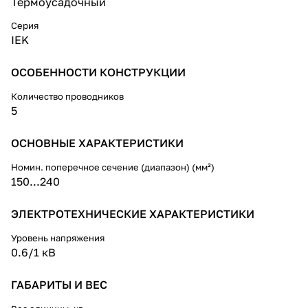
Термоусадочный
переменного тока.
Серия
Муфты предназначены для
IEK
монтажа на кабелях типа:
АВВГ-1, ВВГ-1, АВВГз-1, ВВГз-1,
АПвВГ-1, ПвВГ-1, их аналогов и
ОСОБЕННОСТИ КОНСТРУКЦИИ
модификаций.
Количество проводников
5
ОСНОВНЫЕ ХАРАКТЕРИСТИКИ
Номин. поперечное сечение (диапазон) (мм²)
150...240
ЭЛЕКТРОТЕХНИЧЕСКИЕ ХАРАКТЕРИСТИКИ
Уровень напряжения
0.6/1 кВ
ГАБАРИТЫ И ВЕС