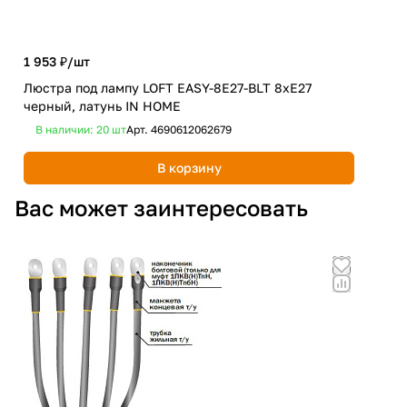
1 953 ₽/
шт
1 5
Люстра под лампу LOFT EASY-8E27-BLT 8хЕ27
Люс
черный, латунь IN HOME
чер
В наличии: 20
шт
Арт.
4690612062679
В 
В корзину
Вас может заинтересовать