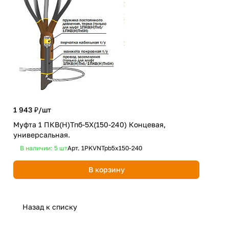
1 943 ₽/
шт
1 3
Муфта 1 ПКВ(Н)Тпб-5Х(150-240) Концевая,
универсальная.
Муф
В наличии: 5
шт
Арт.
1PKVNTpb5x150-240
В 
В корзину
Назад к списку