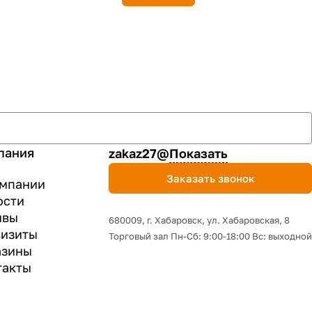
пания
zakaz27@
Показать
Заказать звонок
омпании
ости
ывы
680009, г. Хабаровск, ул. Хабаровская, 8
визиты
Торговый зал Пн-Сб: 9:00-18:00 Вс: выходной
азины
такты