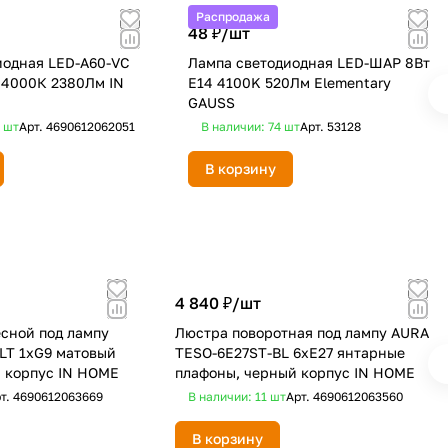
Распродажа
48 ₽/
шт
иодная LED-A60-VC
Лампа светодиодная LED-ШАР 8Вт
 4000К 2380Лм IN
E14 4100K 520Лм Elementary
GAUSS
3
шт
Арт.
4690612062051
В наличии: 74
шт
Арт.
53128
В корзину
4 840 ₽/
шт
сной под лампу
Люстра поворотная под лампу AURA
LT 1хG9 матовый
TESO-6E27ST-BL 6хЕ27 янтарные
й корпус IN HOME
плафоны, черный корпус IN HOME
т.
4690612063669
В наличии: 11
шт
Арт.
4690612063560
В корзину