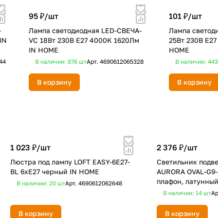
95 ₽/
шт
101 ₽/
шт
-
Лампа светодиодная LED-СВЕЧА-
Лампа светод
IN
VC 18Вт 230В E27 4000K 1620Лм
25Вт 230В Е27
IN HOME
HOME
44
В наличии: 876
шт
Арт.
4690612065328
В наличии: 44
В корзину
В корзину
1 023 ₽/
шт
2 376 ₽/
шт
Люстра под лампу LOFT EASY-6E27-
Светильник подве
BL 6хЕ27 черный IN HOME
AURORA OVAL-G9-
плафон, латунны
В наличии: 20
шт
Арт.
4690612062648
В наличии: 14
шт
Ар
В корзину
В корзину