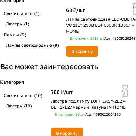
Категория
63 ₽/
шт
Светильники
(1)
Лампа светодиодная LED-СВЕЧА
Люстры
(1)
VC 11Вт 230В Е14 6500К 1050Лм 
HOME
Лампы
(9)
В наличии: 1013
шт
Арт.
46906120248
Лампы светодиодные
(9)
В корзину
Вас может заинтересовать
Категория
786 ₽/
шт
Светильники
(10)
Люстра под лампу LOFT EASY-2E27-
Люстры
(10)
BLT 2хЕ27 черный, латунь IN HOME
В наличии: 28
шт
Арт.
4690612064130
В корзину