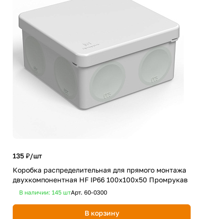
135 ₽/
шт
89 
Коробка распределительная для прямого монтажа
Кор
двухкомпонентная HF IP66 100х100х50 Промрукав
дву
В наличии: 145
шт
Арт.
60-0300
В 
В корзину