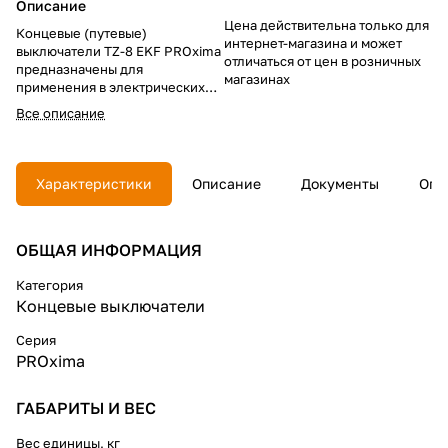
Описание
Цена действительна только для
Концевые (путевые)
интернет-магазина и может
выключатели TZ-8 EKF PROxima
отличаться от цен в розничных
предназначены для
магазинах
применения в электрических
цепях управления,
Все описание
сигнализации и контроля
относительного положения
подвижных частей механизма в
пространстве. Номенклатура
Характеристики
Описание
Документы
Опл
приведена в таблице 1.
Концевые выключатели серии
TZ-8 соответствуют ГОСТ IEC
ОБЩАЯ ИНФОРМАЦИЯ
60947-5-1-2014.
Категория
Концевые выключатели
Серия
PROxima
ГАБАРИТЫ И ВЕС
Вес единицы, кг