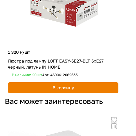
2 3
1 320 ₽/
шт
Све
Люстра под лампу LOFT EASY-6E27-BLT 6хЕ27
LT 
черный, латунь IN HOME
HO
В наличии: 20
шт
Арт.
4690612062655
В 
В корзину
Вас может заинтересовать