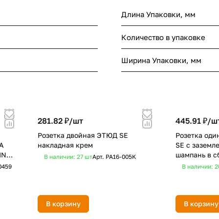
Длина Упаковки, мм
Количество в упаковке
Ширина Упаковки, мм
281.82 ₽/
шт
445.91 ₽/
ш
Розетка двойная ЭТЮД SE
Розетка оди
A
накладная крем
SE с заземл
IN
шампань в с
В наличии: 27
шт
Арт.
PA16-005K
0459
В наличии: 
В корзину
В корзину