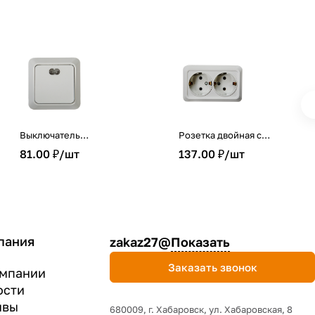
Выключатель
Розетка двойная с
одноклавишный с
заземлением BOLLETO
81.00 ₽/
шт
137.00 ₽/
шт
подсветкой BOLLETO
белая накладная 7128 IN
белый накладной 7121 IN
HOME
HOME
пания
zakaz27@
Показать
Заказать звонок
омпании
ости
ывы
680009, г. Хабаровск, ул. Хабаровская, 8