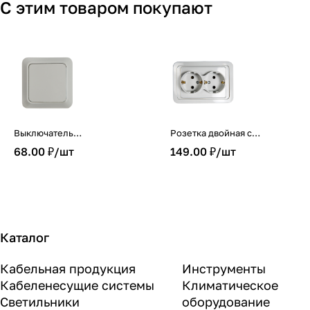
С этим товаром покупают
Выключатель
Розетка двойная с
одноклавишный BOLLETO
заземлением CLASSICO
68.00 ₽/
шт
149.00 ₽/
шт
белый накладной 7021 IN
белая 2128 IN HOME
HOME
Каталог
Кабельная продукция
Инструменты
Кабеленесущие системы
Климатическое
Светильники
оборудование