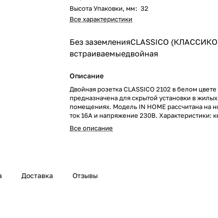
Высота Упаковки, мм
:
32
Все характеристики
Без заземления
CLASSICO (КЛАССИКО
встраиваемые
двойная
Описание
Двойная розетка CLASSICO 2102 в белом цвете
предназначена для скрытой установки в жилых
помещениях. Модель IN HOME рассчитана на 
ток 16А и напряжение 230В. Характеристики: 
основание, металлическое шасси с антикорро
Все описание
покрытием, усиленные крепежные лапки, совм
рамками на 2 и 3 поста.
а
Доставка
Отзывы