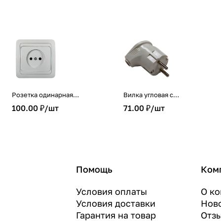
Розетка одинарная
Вилка угловая с
CLASSICO белая 2022 IN
заземлением 16А белая
100.00 ₽/
шт
71.00 ₽/
шт
HOME
4110 IN HOME
Помощь
Ком
Условия оплаты
О к
Условия доставки
Нов
Гарантия на товар
Отз