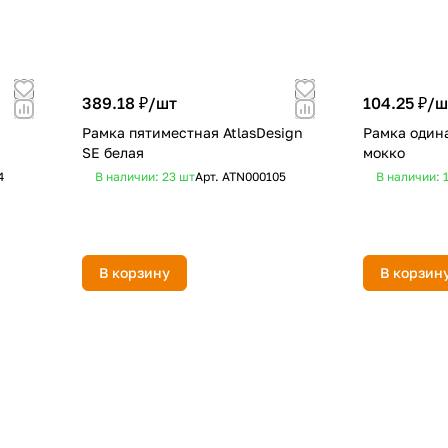
389.18 ₽/
шт
104.25 ₽/
ш
Рамка пятиместная AtlasDesign
Рамка одина
SE белая
мокко
4
В наличии: 23
шт
Арт.
ATN000105
В наличии: 
В корзину
В корзин