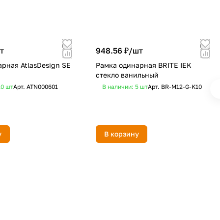
т
948.56 ₽/
шт
рная AtlasDesign SE
Рамка одинарная BRITE IEK
стекло ванильный
10
шт
Арт.
ATN000601
В наличии: 5
шт
Арт.
BR-M12-G-K10
у
В корзину