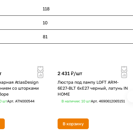
118
10
81
т
2 431 ₽/
шт
нарная AtlasDesign
Люстра под лампу LOFT ARM-
ением со шторками
6E27-BLT 6хЕ27 черный, латунь IN
боре
HOME
20
шт
Арт.
ATN000544
В наличии: 10
шт
Арт.
4690612065151
В корзину