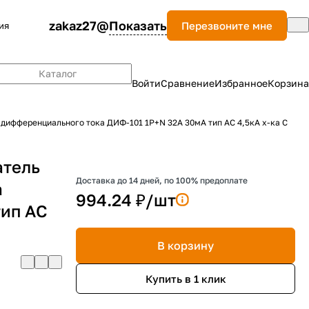
zakaz27@
Показать
Перезвоните мне
ия
Каталог
Войти
Сравнение
Избранное
Корзина
дифференциального тока ДИФ-101 1P+N 32А 30мА тип AC 4,5кА х-ка С
атель
Доставка до 14 дней, по 100% предоплате
а
994.24 ₽/
шт
тип AC
В корзину
Купить в 1 клик