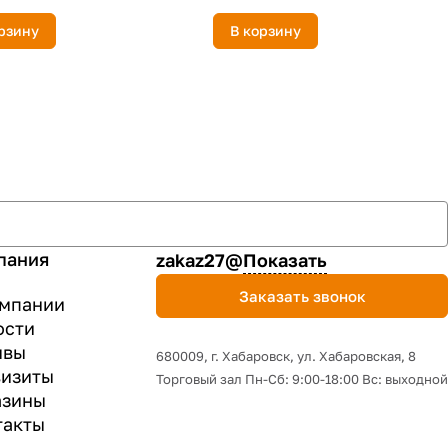
рзину
В корзину
пания
zakaz27@
Показать
Заказать звонок
омпании
ости
ывы
680009, г. Хабаровск, ул. Хабаровская, 8
визиты
Торговый зал Пн-Сб: 9:00-18:00 Вс: выходной
азины
такты