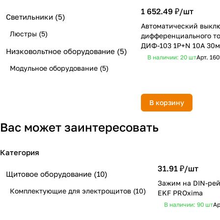
1 652.49 ₽/
шт
Светильники
(5)
Автоматический выкл
Люстры
(5)
дифференциального т
ДИФ-103 1Р+N 10А 30м
Низковольтное оборудование
(5)
4.5кА х-ка C DEKraft
В наличии: 20
шт
Арт.
160
Модульное оборудование
(5)
В корзину
Вас может заинтересовать
Категория
31.91 ₽/
шт
Щитовое оборудование
(10)
Зажим на DIN-рей
Комплектующие для электрощитов
(10)
EKF PROxima
В наличии: 90
шт
Ар