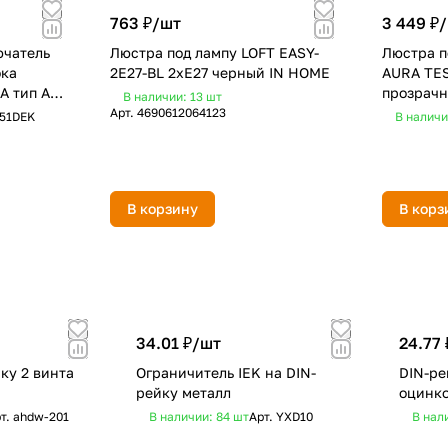
763 ₽/
шт
3 449 ₽/
ючатель
Люстра под лампу LOFT EASY-
Люстра п
ока
2E27-BL 2хЕ27 черный IN HOME
AURA TE
А тип AC
прозрачн
В наличии: 13
шт
корпус I
Арт.
4690612064123
51DEK
В наличи
В корзину
В корз
34.01 ₽/
шт
24.77 
ку 2 винта
Ограничитель IEK на DIN-
DIN-ре
рейку металл
оцинко
т.
ahdw-201
В наличии: 84
шт
Арт.
YXD10
В нал