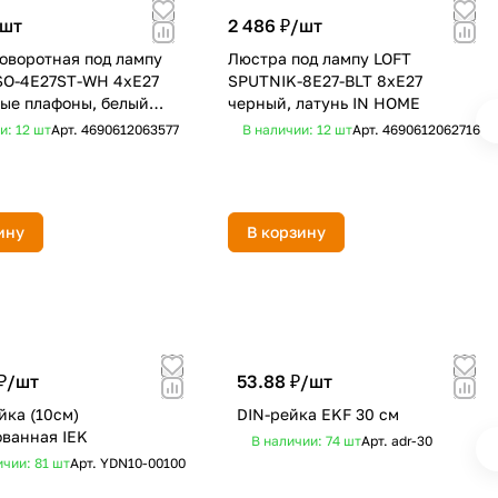
шт
2 486 ₽/
шт
оворотная под лампу
Люстра под лампу LOFT
SO-4E27ST-WH 4хЕ27
SPUTNIK-8E27-BLT 8хЕ27
ые плафоны, белый
черный, латунь IN HOME
N HOME
и: 12
шт
Арт.
4690612063577
В наличии: 12
шт
Арт.
4690612062716
ину
В корзину
₽/
шт
53.88 ₽/
шт
йка (10см)
DIN-рейка EKF 30 cм
ванная IEK
В наличии: 74
шт
Арт.
adr-30
ичии: 81
шт
Арт.
YDN10-00100